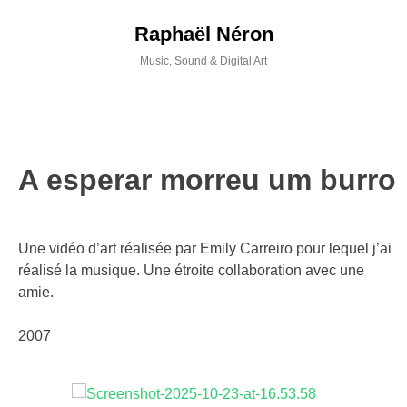
Skip
Raphaël Néron
to
content
Music, Sound & Digital Art
PROJETS
MUSIQUE
A esperar morreu um burro
WORKSHOPS
ACTIVITÉS
Une vidéo d’art réalisée par Emily Carreiro pour lequel j’ai
réalisé la musique. Une étroite collaboration avec une
BIO / CV
amie.
2007
CONTACT