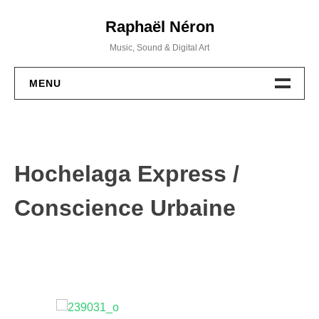
Skip
Raphaël Néron
to
content
Music, Sound & Digital Art
MENU
PROJETS
MUSIQUE
Hochelaga Express /
WORKSHOPS
Conscience Urbaine
ACTIVITÉS
BIO / CV
CONTACT