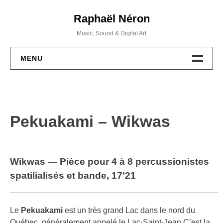
Skip
Raphaël Néron
to
content
Music, Sound & Digital Art
MENU
PROJETS
MUSIQUE
Pekuakami – Wikwas
WORKSHOPS
ACTIVITÉS
Wikwas — Pièce pour 4 à 8 percussionistes
spatilialisés et bande, 17’21
BIO / CV
CONTACT
Le
Pekuakami
est un très grand Lac dans le nord du
Québec, généralement appelé le Lac-Saint-Jean.C’est la