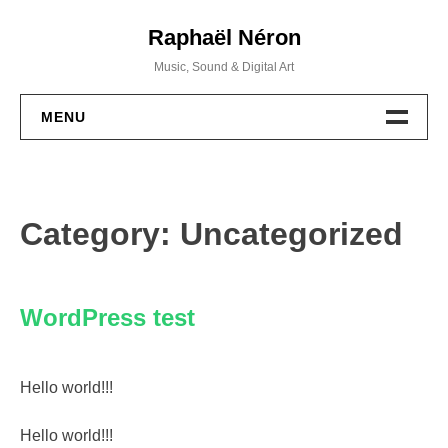
Skip
Raphaël Néron
to
content
Music, Sound & Digital Art
MENU
PROJETS
MUSIQUE
Category:
Uncategorized
WORKSHOPS
WordPress test
ACTIVITÉS
BIO / CV
Hello world!!!
CONTACT
Hello world!!!