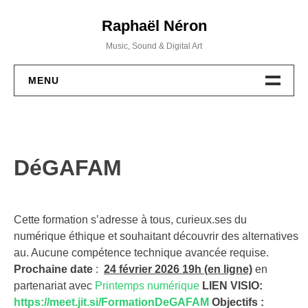
Skip
Raphaël Néron
to
content
Music, Sound & Digital Art
MENU
PROJETS
MUSIQUE
DéGAFAM
WORKSHOPS
ACTIVITÉS
Cette formation s’adresse à tous, curieux.ses du
numérique éthique et souhaitant découvrir des alternatives
BIO / CV
au. Aucune compétence technique avancée requise.
Prochaine date
:
24 février 2026 19h (en ligne)
en
partenariat avec
Printemps numérique
LIEN VISIO:
CONTACT
https://meet.jit.si/FormationDeGAFAM
Objectifs :