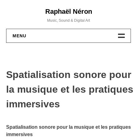
Skip
Raphaël Néron
to
content
Music, Sound & Digital Art
MENU
PROJETS
MUSIQUE
Spatialisation sonore pour
WORKSHOPS
la musique et les pratiques
ACTIVITÉS
immersives
BIO / CV
Spatialisation sonore pour la musique et les pratiques
CONTACT
immersives