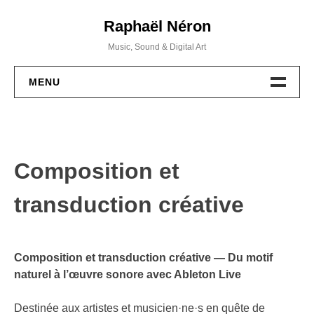
Skip
Raphaël Néron
to
content
Music, Sound & Digital Art
MENU
PROJETS
MUSIQUE
Composition et
WORKSHOPS
transduction créative
ACTIVITÉS
BIO / CV
Composition et transduction créative — Du motif
naturel à l’œuvre sonore avec Ableton Live
CONTACT
Destinée aux artistes et musicien·ne·s en quête de